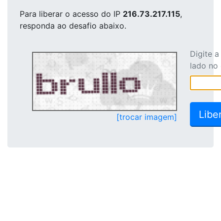
Para liberar o acesso
do IP
216.73.217.115
,
responda ao desafio abaixo.
Digite 
lado no
[trocar imagem]