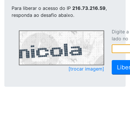
Para liberar o acesso
do IP
216.73.216.59
,
responda ao desafio abaixo.
Digite 
lado no
[trocar imagem]